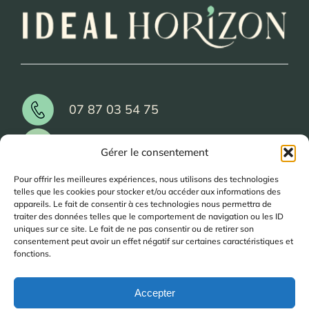
07 87 03 54 75
contact@idealhorizon.fr
Gérer le consentement
8 Av. Rossima - 83790 Pignans
Pour offrir les meilleures expériences, nous utilisons des technologies
telles que les cookies pour stocker et/ou accéder aux informations des
appareils. Le fait de consentir à ces technologies nous permettra de
traiter des données telles que le comportement de navigation ou les ID
uniques sur ce site. Le fait de ne pas consentir ou de retirer son
Salle de bain clé en main
consentement peut avoir un effet négatif sur certaines caractéristiques et
Salle de pain PMR
fonctions.
Réalisations
Conseils d’expert
Accepter
Contact