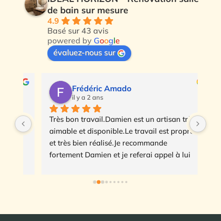
de bain sur mesure
4.9
Basé sur 43 avis
powered by
G
o
o
g
l
e
évaluez-nous sur
Frédéric Amado
il y a 2 ans
Très bon travail.Damien est un artisan très 
re 
aimable et disponible.Le travail est propre 
et très bien réalisé.Je recommande 
fortement Damien et je referai appel à lui 
pour tous mes travaux de plomberie.
ce 