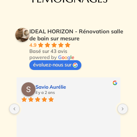
IDEAL HORIZON - Rénovation salle
de bain sur mesure
4.9
Basé sur 43 avis
powered by
G
o
o
g
l
e
évaluez-nous sur
Savio Aurélie
il y a 2 ans
s 
Trè
e 
déf
ren
 
ten
et 