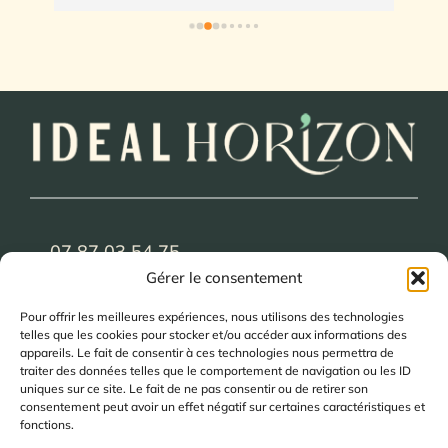
com
mét
end
res
re
07 87 03 54 75
Gérer le consentement
contact@idealhorizon.fr
Pour offrir les meilleures expériences, nous utilisons des technologies
8 Av. Rossima - 83790 Pignans
telles que les cookies pour stocker et/ou accéder aux informations des
appareils. Le fait de consentir à ces technologies nous permettra de
traiter des données telles que le comportement de navigation ou les ID
Salle de bain clé en main
uniques sur ce site. Le fait de ne pas consentir ou de retirer son
consentement peut avoir un effet négatif sur certaines caractéristiques et
Salle de pain PMR
fonctions.
Réalisations