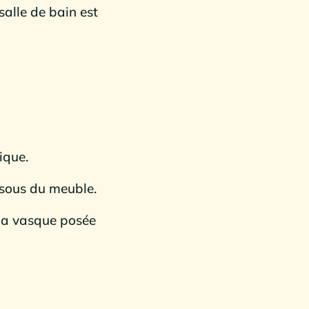
alle de bain est
ique.
essous du meuble.
 la vasque posée